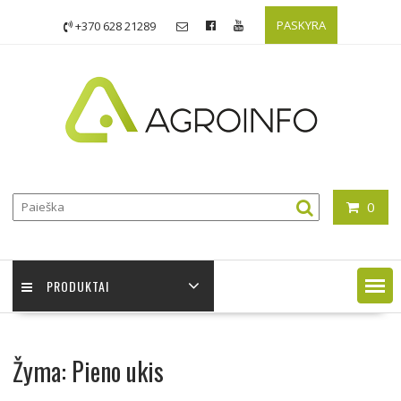
Skip
PASKYRA
+370 628 21289
to
content
0
PRODUKTAI
Žyma:
Pieno ukis