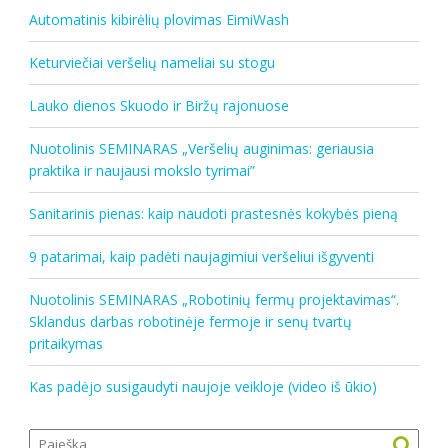
Automatinis kibirėlių plovimas EimiWash
Keturviečiai veršelių nameliai su stogu
Lauko dienos Skuodo ir Biržų rajonuose
Nuotolinis SEMINARAS „Veršelių auginimas: geriausia
praktika ir naujausi mokslo tyrimai”
Sanitarinis pienas: kaip naudoti prastesnės kokybės pieną
9 patarimai, kaip padėti naujagimiui veršeliui išgyventi
Nuotolinis SEMINARAS „Robotinių fermų projektavimas“.
Sklandus darbas robotinėje fermoje ir senų tvartų
pritaikymas
Kas padėjo susigaudyti naujoje veikloje (video iš ūkio)