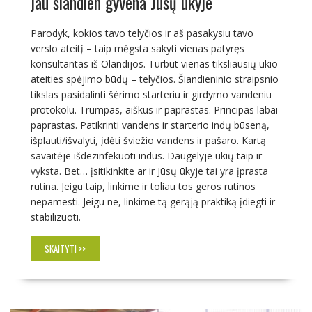
jau šiandien gyvena Jūsų ūkyje
Parodyk, kokios tavo telyčios ir aš pasakysiu tavo
verslo ateitį – taip mėgsta sakyti vienas patyręs
konsultantas iš Olandijos. Turbūt vienas tiksliausių ūkio
ateities spėjimo būdų – telyčios. Šiandieninio straipsnio
tikslas pasidalinti šėrimo starteriu ir girdymo vandeniu
protokolu. Trumpas, aiškus ir paprastas. Principas labai
paprastas. Patikrinti vandens ir starterio indų būseną,
išplauti/išvalyti, įdėti šviežio vandens ir pašaro. Kartą
savaitėje išdezinfekuoti indus. Daugelyje ūkių taip ir
vyksta. Bet… įsitikinkite ar ir Jūsų ūkyje tai yra įprasta
rutina. Jeigu taip, linkime ir toliau tos geros rutinos
nepamesti. Jeigu ne, linkime tą gerąją praktiką įdiegti ir
stabilizuoti.
SKAITYTI >>