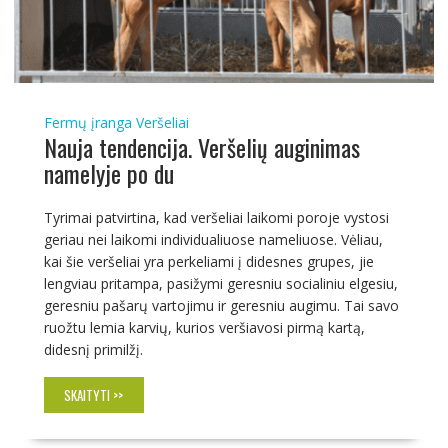
Fermų įranga
Veršeliai
Nauja tendencija. Veršelių auginimas
namelyje po du
Tyrimai patvirtina, kad veršeliai laikomi poroje vystosi
geriau nei laikomi individualiuose nameliuose. Vėliau,
kai šie veršeliai yra perkeliami į didesnes grupes, jie
lengviau pritampa, pasižymi geresniu socialiniu elgesiu,
geresniu pašarų vartojimu ir geresniu augimu. Tai savo
ruožtu lemia karvių, kurios veršiavosi pirmą kartą,
didesnį primilžį.
SKAITYTI >>