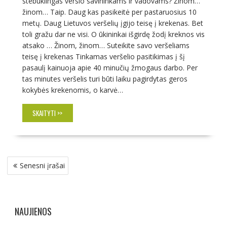
stebuklingas verslo savininkams ir vadovams? Žinom…
žinom… Taip. Daug kas pasikeitė per pastaruosius 10
metų. Daug Lietuvos veršelių įgijo teisę į krekenas. Bet
toli gražu dar ne visi. O ūkininkai išgirdę žodį kreknos vis
atsako … Žinom, žinom… Suteikite savo veršeliams
teisę į krekenas Tinkamas veršelio pasitikimas į šį
pasaulį kainuoja apie 40 minučių žmogaus darbo. Per
tas minutes veršelis turi būti laiku pagirdytas geros
kokybės krekenomis, o karvė…
SKAITYTI >>
Navigacija
Senesni įrašai
tarp
įrašų
NAUJIENOS