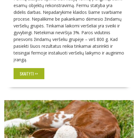
esamų objektų rekonstravimą. Fermu statyba yra
didelis darbas. Nepadarykime klaidos šiame svarbiame
procese. Nepalikime be pakankamo dėmesio žindamų
veršelių grupės. Tinkamai laikomi veršeliai yra sveiki ir
gyvybingi. Netekimai neviršija 3%. Paros vidutinis
priesvoris žindamų veršeliu grupėje – virš 800 g. Kad
pasiekti šiuos rezultatus reikia tinkamai atsirinkti ir
teisingai fermoje instaliuoti veršelių laikymo ir auginimo
įrangą.
SKAITYTI >>