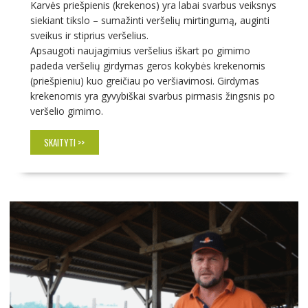
Karvės priešpienis (krekenos) yra labai svarbus veiksnys
siekiant tikslo – sumažinti veršelių mirtingumą, auginti
sveikus ir stiprius veršelius.
Apsaugoti naujagimius veršelius iškart po gimimo
padeda veršelių girdymas geros kokybės krekenomis
(priešpieniu) kuo greičiau po veršiavimosi. Girdymas
krekenomis yra gyvybiškai svarbus pirmasis žingsnis po
veršelio gimimo.
SKAITYTI >>