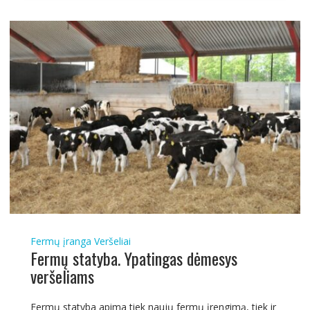
Fermų įranga
Veršeliai
Fermų statyba. Ypatingas dėmesys
veršeliams
Fermų statyba apima tiek naujų fermų įrengimą, tiek ir