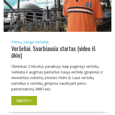
Fermų įranga
Veršeliai
Veršeliai. Svarbiausia startas (video iš
ūkio)
Ūkininkas Z.Mockus pasakoja, kaip pagerėjo veršelių
sveikata ir augimas pastačius naują veršidę (grupinius ir
vienviečius vokiečių įmonės Holm & Laue veršelių
namelius ir veršelių girdymui naudojant pieno
pasterizatorių MilkTaxi).
SKAITYTI >>