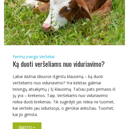
Fermų įranga
Veršeliai
Ką duoti veršeliams nuo viduriavimo?
Labai dažnai ūkiuose išgirstu klausimą – ką duoti
veršeliams nuo viduriavimo? Yra keletas galimai
teisingų atsakymų į šį klausimą. Tačiau pats pirmasis iš
jų yra – krekenos. Taip. Veršeliams nuo viduriavimo
reikia duoti krekenas. Tik sugirdyti jas reikia ne tuomet,
kai veršelis jau viduriuoja, o gerokai anksčiau. Tuomet,
kai jis gimsta.
SKAITYTI >>