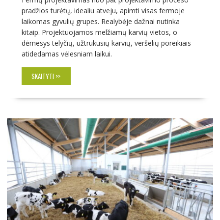
pradžios turėtų, idealiu atveju, apimti visas fermoje
laikomas gyvulių grupes. Realybėje dažnai nutinka
kitaip. Projektuojamos melžiamų karvių vietos, o
dėmesys telyčių, užtrūkusių karvių, veršelių poreikiais
atidedamas vėlesniam laikui.
SKAITYTI >>