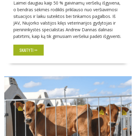
Laimei daugiau kaip 50 % gaivinamų veršelių išgyvena,
o bendras sėkmės rodiklis priklauso nuo veršiavimosi
situacijos ir laiku suteiktos bei tinkamos pagalbos. Iš
JAV, Niujorko valstijos kilęs veterinarijos gydytojas ir
pienininkystės specialistas Andrew Dannas dalinasi
patirtimi, kaip ką tik gimusiam veršeliui padėti išgyventi.
SKAITYTI >>