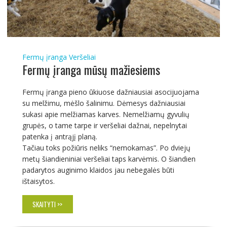
Fermų įranga
Veršeliai
Fermų įranga mūsų mažiesiems
Fermų įranga pieno ūkiuose dažniausiai asocijuojama
su melžimu, mėšlo šalinimu. Dėmesys dažniausiai
sukasi apie melžiamas karves. Nemelžiamų gyvulių
grupės, o tame tarpe ir veršeliai dažnai, nepelnytai
patenka į antrąjį planą.
Tačiau toks požiūris neliks “nemokamas”. Po dviejų
metų šiandieniniai veršeliai taps karvėmis. O šiandien
padarytos auginimo klaidos jau nebegalės būti
ištaisytos.
SKAITYTI >>