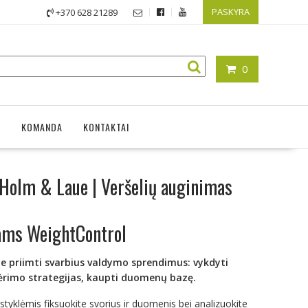
PASKYRA
+370 628 21289
0
A
KOMANDA
KONTAKTAI
 Holm & Laue | Veršelių auginimas
iams WeightControl
ite priimti svarbius valdymo sprendimus: vykdyti
šėrimo strategijas, kaupti duomenų bazę.
tyklėmis fiksuokite svorius ir duomenis bei analizuokite