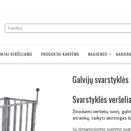
KTAI VERŠELIAMS
PRODUKTAI KARVĖMS
NAUJIENOS
KARJER
Galvijų svarstyklės
S
varstyklės veršel
Žinodami
veršelių svorį, gal
atranką, taikyti skirtingas 
Su išmaniosiomis svėrimo svars