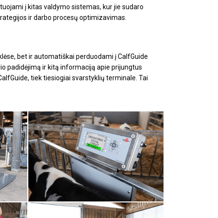
uojami į kitas valdymo sistemas, kur jie sudaro
rategijos ir darbo procesų optimizavimas.
lėse, bet ir automatiškai perduodami į CalfGuide
rio padidėjimą ir kitą informaciją apie prijungtus
lfGuide, tiek tiesiogiai svarstyklių terminale.
Tai