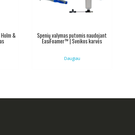
i Holm &
Spenių valymas putomis naudojant
as
EasiFoamer™ | Sveikos karvės
Daugiau