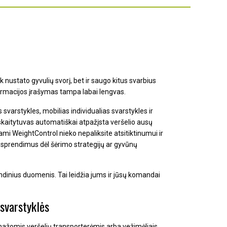
k nustato gyvulių svorį, bet ir saugo kitus svarbius
formacijos įrašymas tampa labai lengvas.
 svarstykles, mobilias individualias svarstykles ir
 skaitytuvas automatiškai atpažįsta veršelio ausų
i WeightControl nieko nepaliksite atsitiktinumui ir
s sprendimus dėl šėrimo strategijų ar gyvūnų
indinius duomenis.
Tai leidžia jums ir jūsų komandai
svarstyklės
 mažomis veršelių transporterėmis arba vežimėliais