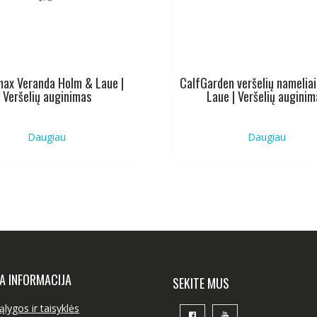
max Veranda Holm & Laue |
CalfGarden veršelių namelia
Veršelių auginimas
Laue | Veršelių auginim
Daugiau
Daugiau
A INFORMACIJA
SEKITE MUS
ąlygos ir taisyklės