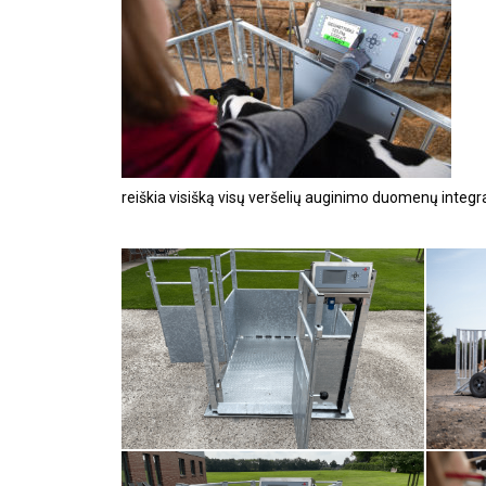
reiškia visišką visų veršelių auginimo duomenų integr