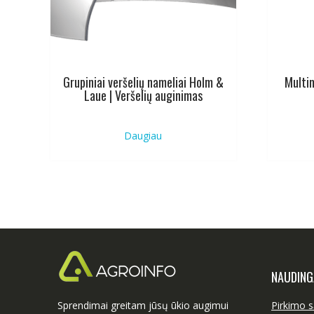
Grupiniai veršelių nameliai Holm &
Multi
Laue | Veršelių auginimas
Daugiau
NAUDING
Sprendimai greitam jūsų ūkio augimui
Pirkimo s