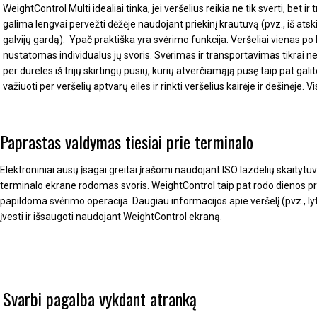
WeightControl Multi idealiai tinka, jei veršelius reikia ne tik sverti, bet ir
galima lengvai pervežti dėžėje naudojant priekinį krautuvą (pvz., iš ats
galvijų gardą).
Ypač praktiška yra svėrimo funkcija.
Veršeliai vienas po 
nustatomas individualus jų svoris.
Svėrimas ir transportavimas tikrai ne
per dureles iš trijų skirtingų pusių, kurių atverčiamąją pusę taip pat galit
važiuoti per veršelių aptvarų eiles ir rinkti veršelius kairėje ir dešinėje.
Vi
Paprastas valdymas tiesiai prie terminalo
Elektroniniai ausų įsagai greitai įrašomi naudojant ISO lazdelių skaityt
terminalo ekrane rodomas svoris.
WeightControl taip pat rodo dienos pr
papildoma svėrimo operacija.
Daugiau informacijos apie veršelį (pvz., lyt
įvesti ir išsaugoti naudojant WeightControl ekraną.
Svarbi pagalba vykdant atranką