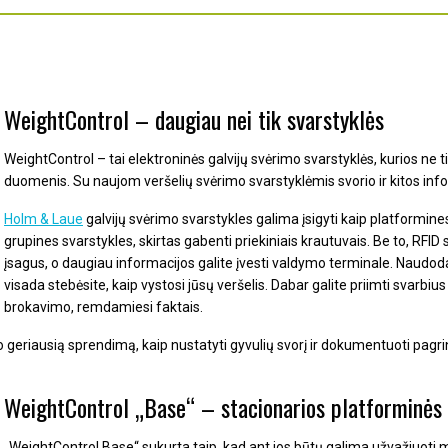
WeightControl – daugiau nei tik svarstyklės
WeightControl – tai elektroninės galvijų svėrimo svarstyklės, kurios ne ti
duomenis. Su naujom veršelių svėrimo svarstyklėmis svorio ir kitos in
Holm & Laue
galvijų svėrimo svarstykles galima įsigyti kaip platformines
grupines svarstykles, skirtas gabenti priekiniais krautuvais.
Be to, RFID
įsagus, o daugiau informacijos galite įvesti valdymo terminale.
Naudodam
visada stebėsite, kaip vystosi jūsų veršelis.
Dabar galite priimti svarbiu
brokavimo, remdamiesi faktais.
o geriausią sprendimą, kaip nustatyti gyvulių svorį ir dokumentuoti pagr
WeightControl „Base“ – stacionarios platforminės 
„WeightControl Base“ sukurta taip, kad ant jos būtų galima užvažiuoti