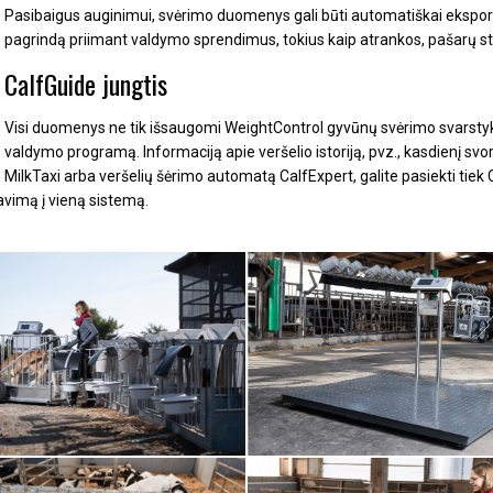
Pasibaigus auginimui, svėrimo duomenys gali būti automatiškai eksport
pagrindą priimant valdymo sprendimus, tokius kaip atrankos, pašarų st
CalfGuide jungtis
Visi duomenys ne tik išsaugomi WeightControl gyvūnų svėrimo svarstyk
valdymo programą.
Informaciją apie veršelio istoriją, pvz., kasdienį svo
MilkTaxi arba veršelių šėrimo automatą CalfExpert, galite pasiekti tiek Ca
avimą į vieną sistemą.