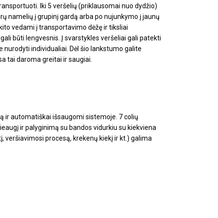
 transportuoti.
Iki 5 veršelių (priklausomai nuo dydžio)
kirų namelių į grupinį gardą arba po nujunkymo į jaunų
kito vedami į transportavimo dėžę ir tiksliai
gali būti lengvesnis.
Į svarstykles veršeliai gali patekti
e nurodyti individualiai.
Dėl šio lankstumo galite
sa tai daroma greitai ir saugiai.
uvą ir automatiškai išsaugomi sistemoje.
7 colių
ieaugį ir palyginimą su bandos vidurkiu su kiekviena
į, veršiavimosi procesą, krekenų kiekį ir kt.) galima