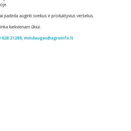
oje.
 padeda auginti sveikus ir produktyvius veršelius.
tinka kiekvienam ūkiui.
 628 21289,
mindaugas@agroinfo.lt