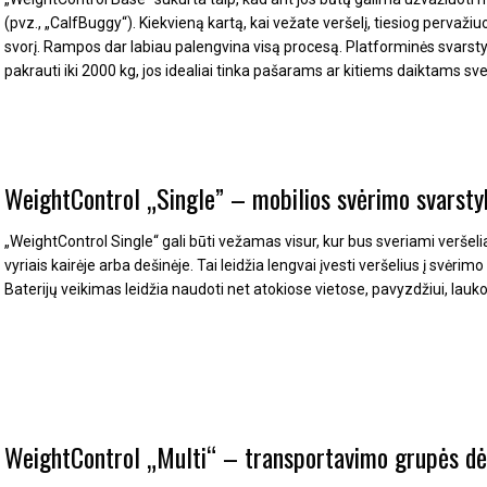
(pvz., „CalfBuggy“).
Kiekvieną kartą, kai vežate veršelį, tiesiog pervaži
svorį.
Rampos dar labiau palengvina visą procesą.
Platforminės svarstykl
pakrauti iki 2000 kg, jos idealiai tinka pašarams ar kitiems daiktams sver
WeightControl „Single” – mobilios svėrimo svarsty
„WeightControl Single“ gali būti vežamas visur, kur bus sveriami veršelia
vyriais kairėje arba dešinėje.
Tai leidžia lengvai įvesti veršelius į svėrim
Baterijų veikimas leidžia naudoti net atokiose vietose, pavyzdžiui, lauk
WeightControl „Multi“ – transportavimo grupės dė