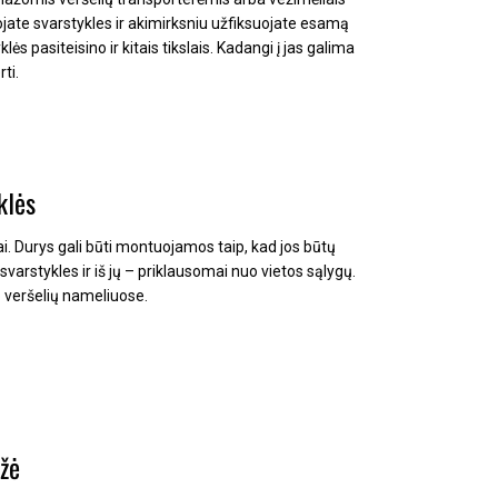
uojate svarstykles ir akimirksniu užfiksuojate esamą
ės pasiteisino ir kitais tikslais.
Kadangi į jas galima
ti.
klės
i.
Durys gali būti montuojamos taip, kad jos būtų
o svarstykles ir iš jų – priklausomai nuo vietos sąlygų.
o veršelių nameliuose.
žė