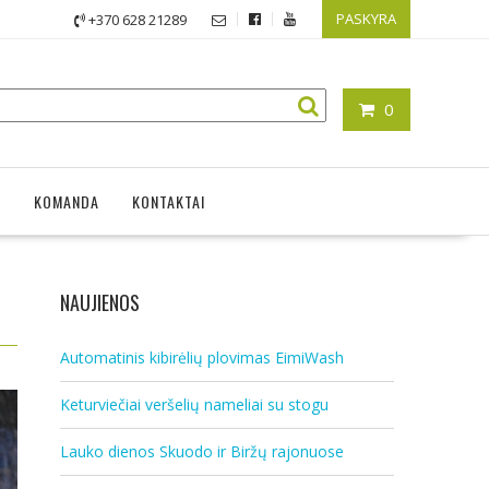
PASKYRA
+370 628 21289
0
A
KOMANDA
KONTAKTAI
NAUJIENOS
Automatinis kibirėlių plovimas EimiWash
Keturviečiai veršelių nameliai su stogu
Lauko dienos Skuodo ir Biržų rajonuose