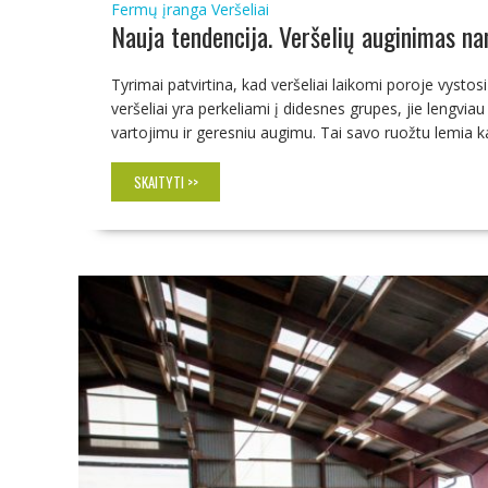
Fermų įranga
Veršeliai
Nauja tendencija. Veršelių auginimas na
Tyrimai patvirtina, kad veršeliai laikomi poroje vystosi
veršeliai yra perkeliami į didesnes grupes, jie lengvia
vartojimu ir geresniu augimu. Tai savo ruožtu lemia kar
SKAITYTI >>