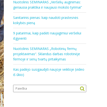
Nuotolinis SEMINARAS „Veršelių auginimas:
geriausia praktika ir naujausi mokslo tyrimai”
Sanitarinis pienas: kaip naudoti prastesnės
kokybės pieną
9 patarimai, kaip padėti naujagimiui veršeliui
išgyventi
Nuotolinis SEMINARAS „Robotinių fermų
projektavimas“. Sklandus darbas robotinėje
fermoje ir senų tvartų pritaikymas
Kas padėjo susigaudyti naujoje veikloje (video
iš ūkio)