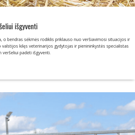
eliui išgyventi
 o bendras sėkmės rodiklis priklauso nuo veršiavimosi situacijos ir
valstijos kilęs veterinarijos gydytojas ir pienininkystės specialistas
veršeliui padėti išgyventi.