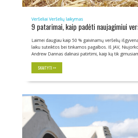
Veršeliai
Veršelių laikymas
9 patarimai, kaip padėti naujagimiui verš
Laimei daugiau kaip 50 % gaivinamų veršelių išgyvena,
laiku suteiktos bei tinkamos pagalbos. Iš JAV, Niujorko 
Andrew Dannas dalinasi patirtimi, kaip ką tik gimusiam 
SKAITYTI >>