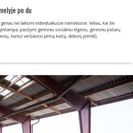
melyje po du
 geriau nei laikomi individualiuose nameliuose. Vėliau, kai šie
u pritampa, pasižymi geresniu socialiniu elgesiu, geresniu pašarų
vių, kurios veršiavosi pirmą kartą, didesnį primilžį.