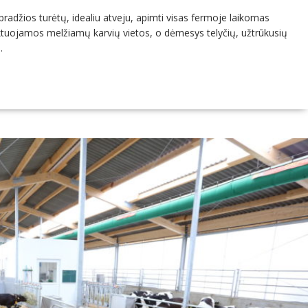
džios turėtų, idealiu atveju, apimti visas fermoje laikomas
jektuojamos melžiamų karvių vietos, o dėmesys telyčių, užtrūkusių
.