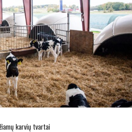
žiamų karvių tvartai