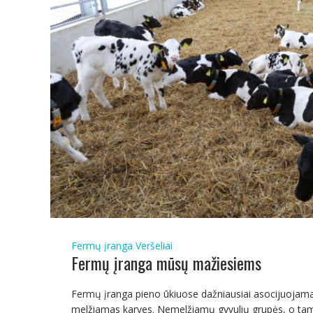
Fermų įranga
Veršeliai
Fermų įranga mūsų mažiesiems
Fermų įranga pieno ūkiuose dažniausiai asocijuojama
melžiamas karves. Nemelžiamų gyvulių grupės, o tame t