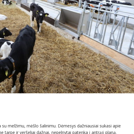
 su melžimu, mėšlo šalinimu. Dėmesys dažniausiai sukasi apie
arpe ir veršeliai dažnai, nepelnytai patenka į antrąjį planą.