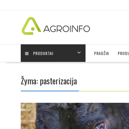
Skip
to
content
PRODUKTAI
PRADŽIA
PRODU
Žyma:
pasterizacija