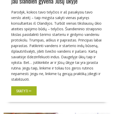
jau šiandien gyvena Jūsų ūkyje
Parodyk, kokios tavo telyčios ir aš pasakysiu tavo
verslo ateitį – taip mėgsta sakyti vienas patyręs
konsultantas iš Olandijos. Turbūt vienas tiksliausių ūkio
ateities spėjimo būdų – telyčios. Šiandieninio straipsnio
tikslas pasidalinti šėrimo starteriu ir girdymo vandeniu
protokolu. Trumpas, aiškus ir paprastas. Principas labai
paprastas. Patikrinti vandens ir starterio indų būseną,
išplauti/išvalyti, įdėti šviežio vandens ir pašaro. Kartą
savaitėje išdezinfekuoti indus. Daugelyje ūkių taip ir
vyksta. Bet… įsitikinkite ar ir Jūsų ūkyje tai yra įprasta
rutina. Jeigu taip, linkime ir toliau tos geros rutinos
nepamesti. Jeigu ne, linkime tą gerąją praktiką įdiegti ir
stabilizuoti.
SKAITYTI >>