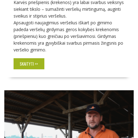
Karvės priešpienis (krekenos) yra labai svarbus veiksnys
siekiant tikslo – sumažinti veršelių mirtingumą, auginti
sveikus ir stiprius veršelius.
Apsaugoti naujagimius veršelius iškart po gimimo
padeda veršelių girdymas geros kokybės krekenomis
(priešpieniu) kuo greičiau po veršiavimosi. Girdymas
krekenomis yra gyvybiškai svarbus pirmasis žingsnis po
veršelio gimimo.
SKAITYTI >>