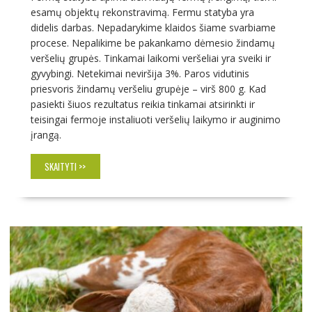
esamų objektų rekonstravimą. Fermu statyba yra
didelis darbas. Nepadarykime klaidos šiame svarbiame
procese. Nepalikime be pakankamo dėmesio žindamų
veršelių grupės. Tinkamai laikomi veršeliai yra sveiki ir
gyvybingi. Netekimai neviršija 3%. Paros vidutinis
priesvoris žindamų veršeliu grupėje – virš 800 g. Kad
pasiekti šiuos rezultatus reikia tinkamai atsirinkti ir
teisingai fermoje instaliuoti veršelių laikymo ir auginimo
įrangą.
SKAITYTI >>