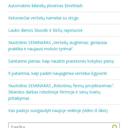
Automatinis kibirėlių plovimas EimiWash
Keturviečiai veršelių nameliai su stogu
Lauko dienos Skuodo ir Biržų rajonuose
Nuotolinis SEMINARAS „Veršelių auginimas: geriausia
praktika ir naujausi mokslo tyrimai”
Sanitarinis pienas: kaip naudoti prastesnės kokybės pieną
9 patarimai, kaip padėti naujagimiui veršeliui išgyventi
Nuotolinis SEMINARAS „Robotinių fermų projektavimas“.
Sklandus darbas robotinėje fermoje ir senų tvartų
pritaikymas
Kas padėjo susigaudyti naujoje veikloje (video iš ūkio)