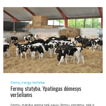
Fermų įranga
Veršeliai
Fermų statyba. Ypatingas dėmesys
veršeliams
Fermų statyba apima tiek naujų fermų įrengimą, tiek ir