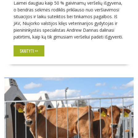
Laimei daugiau kaip 50 % gaivinamų veršelių išgyvena,
o bendras sėkmės rodiklis priklauso nuo veršiavimosi
situacijos ir laiku suteiktos bei tinkamos pagalbos. Iš
JAV, Niujorko valstijos kilęs veterinarijos gydytojas ir
pienininkystės specialistas Andrew Dannas dalinasi
patirtimi, kaip ką tik gimusiam veršeliui padėti išgyventi.
SKAITYTI >>