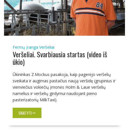
Fermų įranga
Veršeliai
Veršeliai. Svarbiausia startas (video iš
ūkio)
Ūkininkas Z.Mockus pasakoja, kaip pagerėjo veršelių
sveikata ir augimas pastačius naują veršidę (grupinius ir
vienviečius vokiečių įmonės Holm & Laue veršelių
namelius ir veršelių girdymui naudojant pieno
pasterizatorių MilkTaxi).
SKAITYTI >>