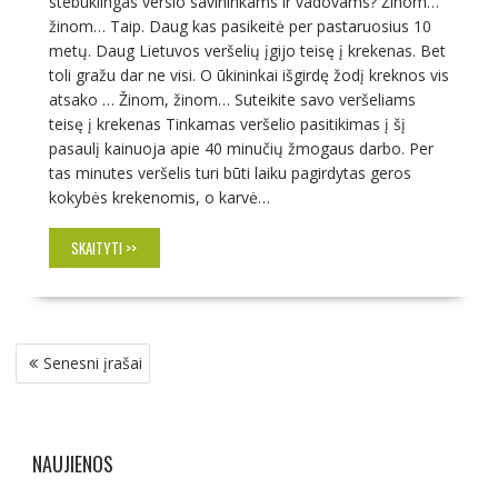
stebuklingas verslo savininkams ir vadovams? Žinom…
žinom… Taip. Daug kas pasikeitė per pastaruosius 10
metų. Daug Lietuvos veršelių įgijo teisę į krekenas. Bet
toli gražu dar ne visi. O ūkininkai išgirdę žodį kreknos vis
atsako … Žinom, žinom… Suteikite savo veršeliams
teisę į krekenas Tinkamas veršelio pasitikimas į šį
pasaulį kainuoja apie 40 minučių žmogaus darbo. Per
tas minutes veršelis turi būti laiku pagirdytas geros
kokybės krekenomis, o karvė…
SKAITYTI >>
Navigacija
Senesni įrašai
tarp
įrašų
NAUJIENOS