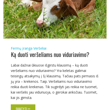
Fermų įranga
Veršeliai
Ką duoti veršeliams nuo viduriavimo?
Labai dažnai ūkiuose išgirstu klausimą – ką duoti
veršeliams nuo viduriavimo? Yra keletas galimai
teisingų atsakymų į šį klausimą. Tačiau pats pirmasis iš
jų yra – krekenos. Taip. Veršeliams nuo viduriavimo
reikia duoti krekenas. Tik sugirdyti jas reikia ne tuomet,
kai veršelis jau viduriuoja, o gerokai anksčiau. Tuomet,
kai jis gimsta.
SKAITYTI >>