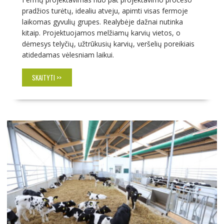
pradžios turėtų, idealiu atveju, apimti visas fermoje
laikomas gyvulių grupes. Realybėje dažnai nutinka
kitaip. Projektuojamos melžiamų karvių vietos, o
dėmesys telyčių, užtrūkusių karvių, veršelių poreikiais
atidedamas vėlesniam laikui.
SKAITYTI >>