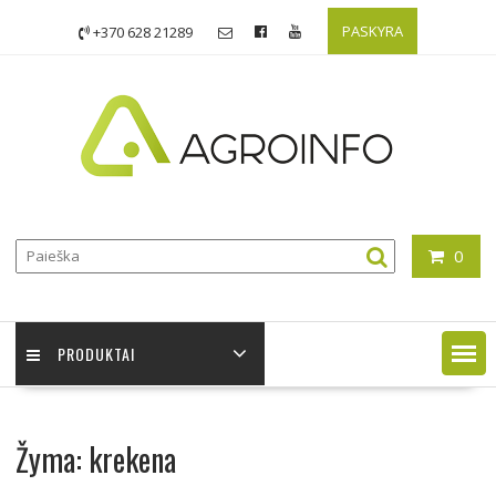
Skip
PASKYRA
+370 628 21289
to
content
0
PRODUKTAI
Žyma:
krekena