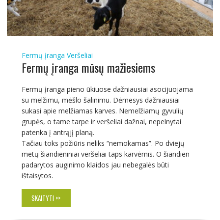
Fermų įranga
Veršeliai
Fermų įranga mūsų mažiesiems
Fermų įranga pieno ūkiuose dažniausiai asocijuojama
su melžimu, mėšlo šalinimu. Dėmesys dažniausiai
sukasi apie melžiamas karves. Nemelžiamų gyvulių
grupės, o tame tarpe ir veršeliai dažnai, nepelnytai
patenka į antrąjį planą.
Tačiau toks požiūris neliks “nemokamas”. Po dviejų
metų šiandieniniai veršeliai taps karvėmis. O šiandien
padarytos auginimo klaidos jau nebegalės būti
ištaisytos.
SKAITYTI >>