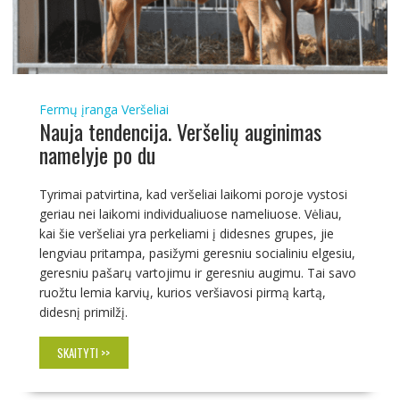
Fermų įranga
Veršeliai
Nauja tendencija. Veršelių auginimas
namelyje po du
Tyrimai patvirtina, kad veršeliai laikomi poroje vystosi
geriau nei laikomi individualiuose nameliuose. Vėliau,
kai šie veršeliai yra perkeliami į didesnes grupes, jie
lengviau pritampa, pasižymi geresniu socialiniu elgesiu,
geresniu pašarų vartojimu ir geresniu augimu. Tai savo
ruožtu lemia karvių, kurios veršiavosi pirmą kartą,
didesnį primilžį.
SKAITYTI >>