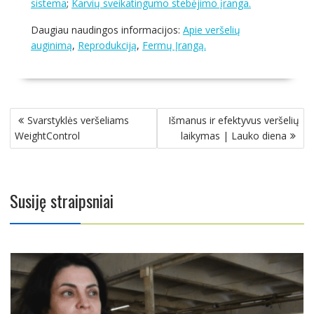
sistema
;
Karvių sveikatingumo stebėjimo įranga.
Daugiau naudingos informacijos:
Apie veršelių
auginimą
,
Reprodukciją
,
Fermų Įrangą.
Navigacija
Svarstyklės veršeliams
Išmanus ir efektyvus veršelių
tarp
WeightControl
laikymas | Lauko diena
įrašų
Susiję straipsniai