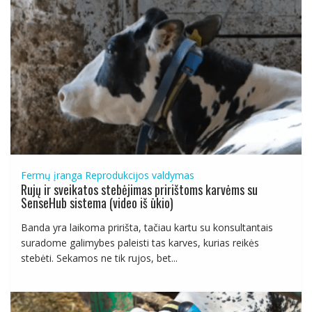
Fermų įranga
Reprodukcijos valdymas
Rujų ir sveikatos stebėjimas pririštoms karvėms su
SenseHub sistema (video iš ūkio)
Banda yra laikoma pririšta, tačiau kartu su konsultantais
suradome galimybes paleisti tas karves, kurias reikės
stebėti. Sekamos ne tik rujos, bet...