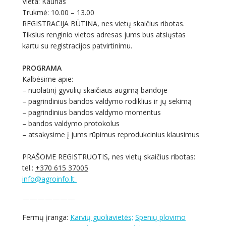
Vieta: Kaunas
Trukmė: 10.00 – 13.00
REGISTRACIJA BŪTINA, nes vietų skaičius ribotas.
Tikslus renginio vietos adresas jums bus atsiųstas
kartu su registracijos patvirtinimu.
PROGRAMA
Kalbėsime apie:
– nuolatinį gyvulių skaičiaus augimą bandoje
– pagrindinius bandos valdymo rodiklius ir jų sekimą
– pagrindinius bandos valdymo momentus
– bandos valdymo protokolus
– atsakysime į jums rūpimus reprodukcinius klausimus
PRAŠOME REGISTRUOTIS, nes vietų skaičius ribotas:
tel.:
+370 615 37005
info@agroinfo.lt
———————
Fermų įranga:
Karvių guoliavietės;
Spenių plovimo