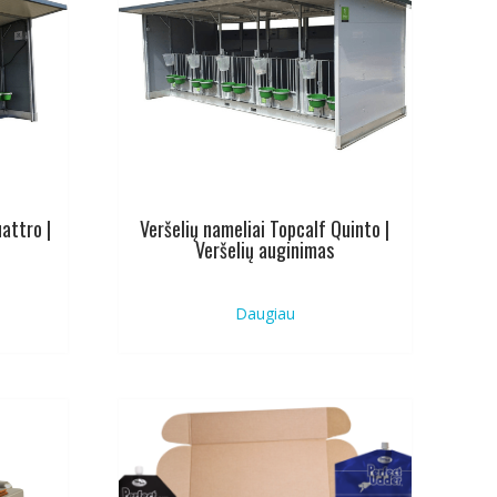
attro |
Veršelių nameliai Topcalf Quinto |
Veršelių auginimas
Daugiau