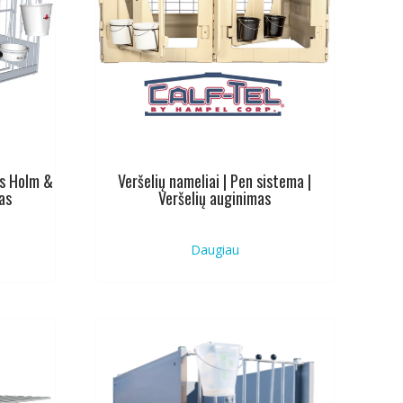
ms Holm &
Veršelių nameliai | Pen sistema |
as
Veršelių auginimas
Daugiau