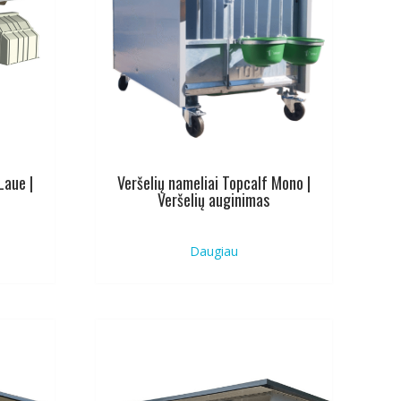
Laue |
Veršelių nameliai Topcalf Mono |
Veršelių auginimas
Daugiau