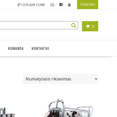
PASKYRA
+370 628 21289
0
A
KOMANDA
KONTAKTAI