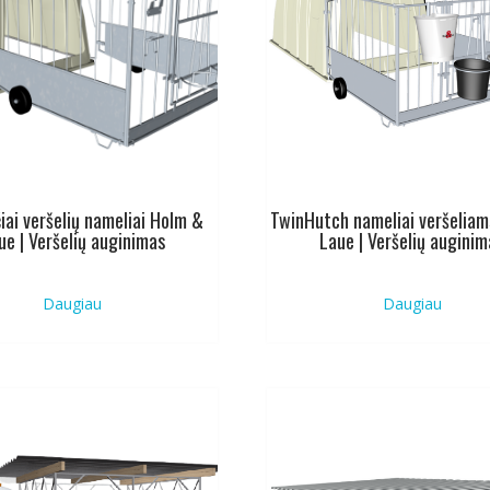
iai veršelių nameliai Holm &
TwinHutch nameliai veršelia
ue | Veršelių auginimas
Laue | Veršelių auginim
Daugiau
Daugiau