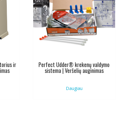
orius ir
Perfect Udder® krekenų valdymo
nimas
sistema | Veršelių auginimas
Daugiau