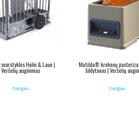
ų svarstyklės Holm & Laue |
Matilda® krekenų pasterizat
Veršelių auginimas
šildytuvas | Veršelių augi
Daugiau
Daugiau