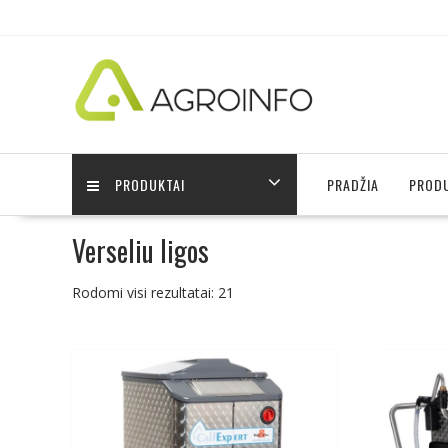
Skip
to
content
PRODUKTAI
PRADŽIA
PRODU
Verseliu ligos
Rodomi visi rezultatai: 21