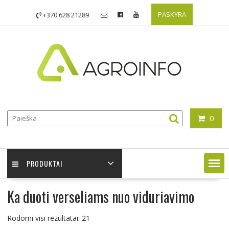
Skip
PASKYRA
+370 628 21289
to
content
0
PRODUKTAI
Ka duoti verseliams nuo viduriavimo
Rodomi visi rezultatai: 21